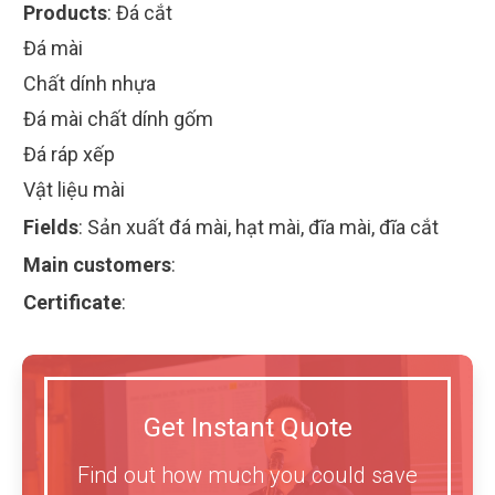
Products
:
Đá cắt
Đá mài
Chất dính nhựa
Đá mài chất dính gốm
Đá ráp xếp
Vật liệu mài
Fields
:
Sản xuất đá mài, hạt mài, đĩa mài, đĩa cắt
Main customers
:
Certificate
:
Get Instant Quote
Find out how much you could save