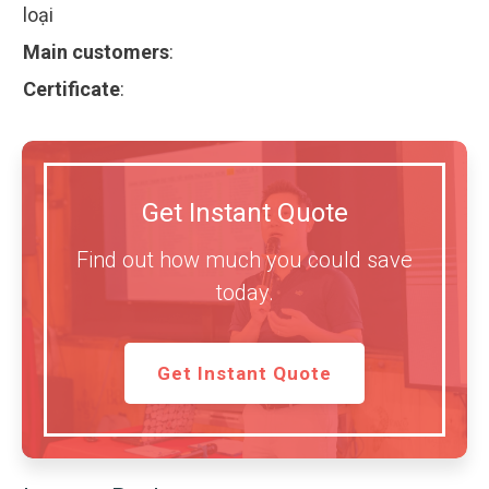
loại
Main customers
:
Certificate
:
Get Instant Quote
Find out how much you could save
today.
Get Instant Quote