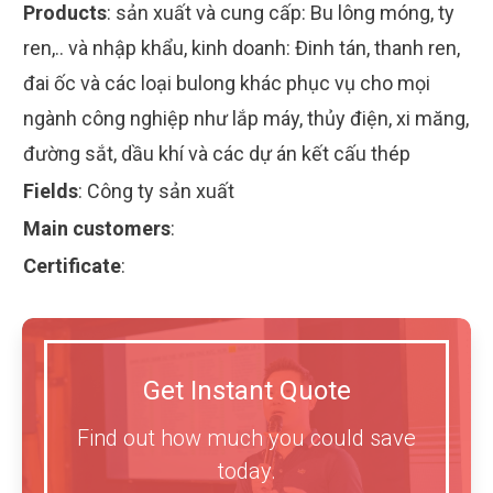
Products
:
sản xuất và cung cấp: Bu lông móng, ty
ren,.. và nhập khẩu, kinh doanh: Đinh tán, thanh ren,
đai ốc và các loại bulong khác phục vụ cho mọi
ngành công nghiệp như lắp máy, thủy điện, xi măng,
đường sắt, dầu khí và các dự án kết cấu thép
Fields
:
Công ty sản xuất
Main customers
:
Certificate
:
Get Instant Quote
Find out how much you could save
today.