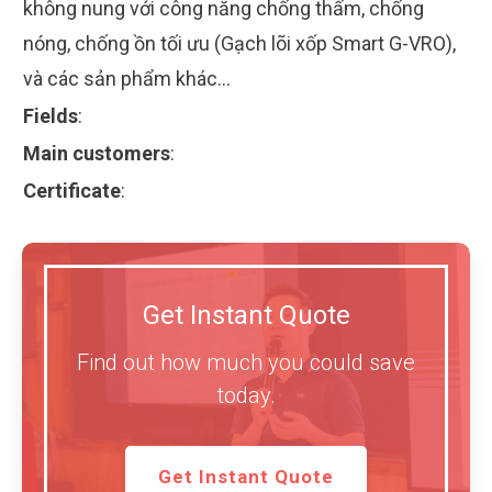
không nung với công năng chống thấm, chống
nóng, chống ồn tối ưu (Gạch lõi xốp Smart G-VRO),
và các sản phẩm khác…
Fields
:
Main customers
:
Certificate
:
Get Instant Quote
Find out how much you could save
today.
Get Instant Quote