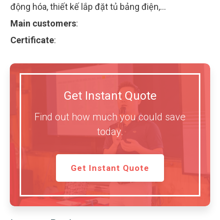
động hóa, thiết kế lắp đặt tủ bảng điện,...
Main customers
:
Certificate
:
Get Instant Quote
Find out how much you could save
today.
Get Instant Quote