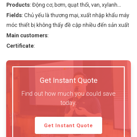
Products
:
Động cơ, bơm, quạt thổi, van, xylanh...
Fields
:
Chủ yếu là thương mại, xuất nhập khẩu máy
móc thiết bị không thấy đề cập nhiều đến sản xuất
Main customers
:
Certificate
:
Get Instant Quote
Find out how much you could save
today.
Get Instant Quote