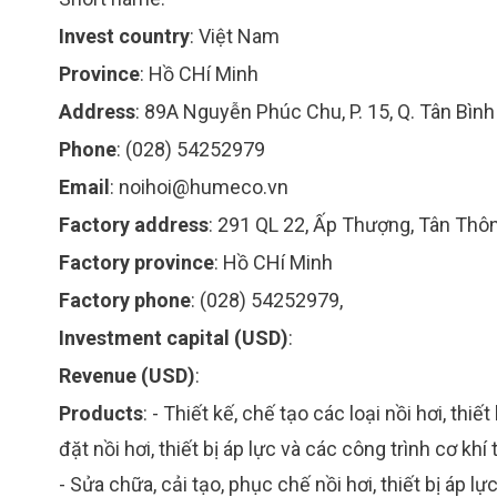
Invest country
:
Việt Nam
Province
:
Hồ CHí Minh
Address
:
89A Nguyễn Phúc Chu, P. 15, Q. Tân Bình
Phone
:
(028) 54252979
Email
:
noihoi@humeco.vn
Factory address
:
291 QL 22, Ấp Thượng, Tân Thôn
Factory province
:
Hồ CHí Minh
Factory phone
:
(028) 54252979,
Investment capital (USD)
:
Revenue (USD)
:
Products
:
- Thiết kế, chế tạo các loại nồi hơi, thiết
đặt nồi hơi, thiết bị áp lực và các công trình cơ kh
- Sửa chữa, cải tạo, phục chế nồi hơi, thiết bị áp lực,