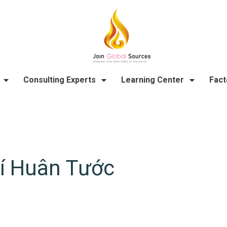
Consulting Experts
Learning Center
Fact
í Huân Tước