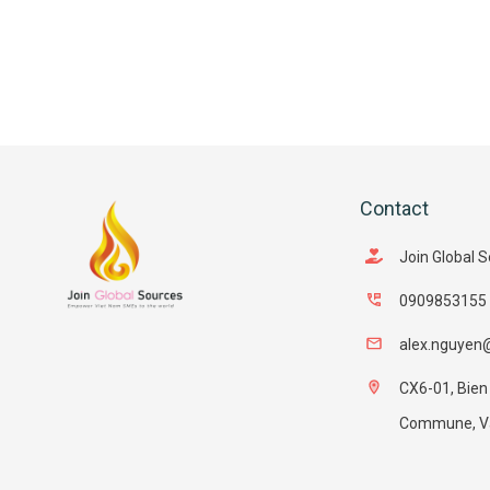
Contact
Join Global 
0909853155
alex.nguyen
CX6-01, Bien
Commune, Van