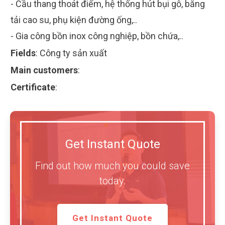
- Cầu thang thoát điểm, hệ thống hút bụi gỗ, băng
tải cao su, phụ kiện đường ống,..
- Gia công bồn inox công nghiệp, bồn chứa,..
Fields
:
Công ty sản xuất
Main customers
:
Certificate
:
Get Instant Quote
Find out how much you could save
today.
Get Instant Quote