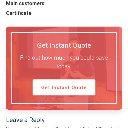
Main customers
:
Certificate
:
Get Instant Quote
Find out how much you could save
today.
Get Instant Quote
Leave a Reply