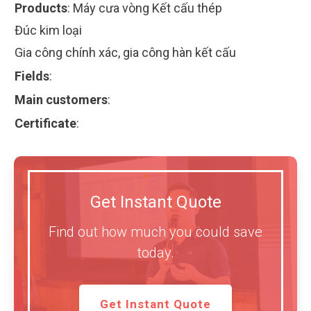
Products
:
Máy cưa vòng Kết cấu thép
Đúc kim loại
Gia công chính xác, gia công hàn kết cấu
Fields
:
Main customers
:
Certificate
:
Get Instant Quote
Find out how much you could save
today.
Get Instant Quote