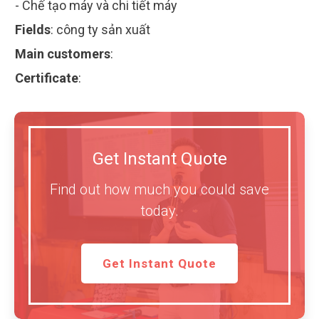
- Chế tạo máy và chi tiết máy
Fields
:
công ty sản xuất
Main customers
:
Certificate
:
Get Instant Quote
Find out how much you could save
today.
Get Instant Quote