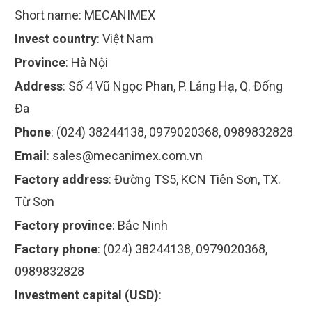
Short name:
MECANIMEX
Invest country
:
Việt Nam
Province
:
Hà Nội
Address
:
Số 4 Vũ Ngọc Phan, P. Láng Hạ, Q. Đống
Đa
Phone
:
(024) 38244138, 0979020368, 0989832828
Email
:
sales@mecanimex.com.vn
Factory address
:
Đường TS5, KCN Tiên Sơn, TX.
Từ Sơn
Factory province
:
Bắc Ninh
Factory phone
:
(024) 38244138, 0979020368,
0989832828
Investment capital (USD)
: