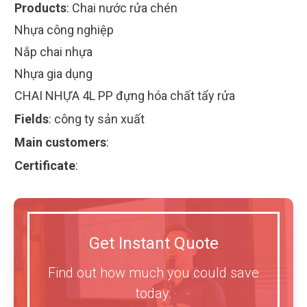
Products
:
Chai nước rửa chén
Nhựa công nghiệp
Nắp chai nhựa
Nhựa gia dụng
CHAI NHỰA 4L PP đựng hóa chất tẩy rửa
Fields
:
công ty sản xuất
Main customers
:
Certificate
:
Get Instant Quote
Find out how much you could save
today.