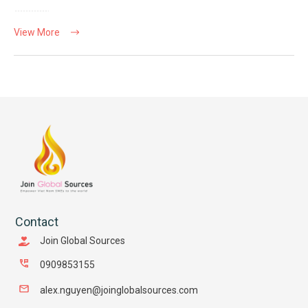
View More
Contact
Join Global Sources
0909853155
alex.nguyen@joinglobalsources.com