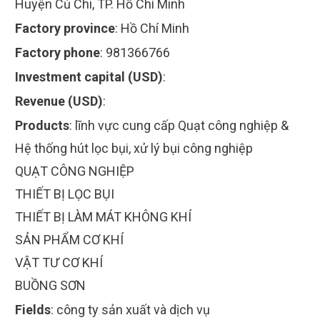
Huyện Củ Chi, TP. Hồ Chí Minh
Factory province
:
Hồ Chí Minh
Factory phone
:
981366766
Investment capital (USD)
:
Revenue (USD)
:
Products
:
lĩnh vực cung cấp Quạt công nghiệp &
Hệ thống hút lọc bụi, xử lý bụi công nghiệp
QUẠT CÔNG NGHIỆP
THIẾT BỊ LỌC BỤI
THIẾT BỊ LÀM MÁT KHÔNG KHÍ
SẢN PHẨM CƠ KHÍ
VẬT TƯ CƠ KHÍ
BUỒNG SƠN
Fields
:
công ty sản xuất và dịch vụ