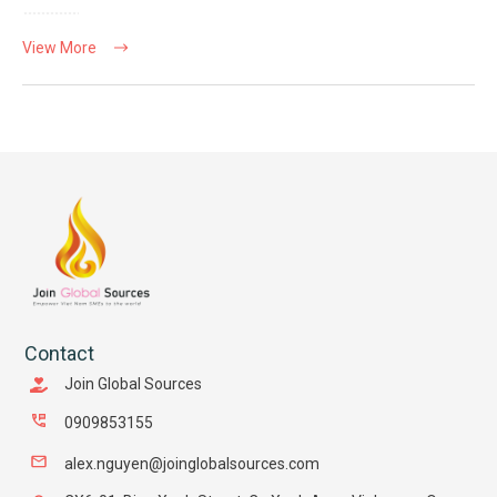
View More
Contact
Join Global Sources
0909853155
alex.nguyen@joinglobalsources.com