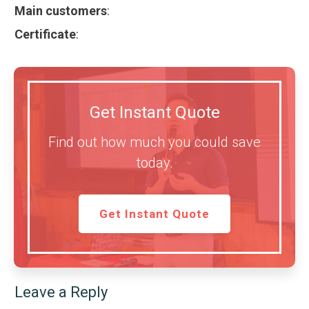
Main customers
:
Certificate
:
Get Instant Quote
Find out how much you could save
today.
Get Instant Quote
Leave a Reply