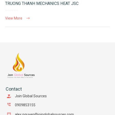
TRUONG THANH MECHANICS HEAT JSC
View More
Contact
Join Global Sources
0909853155
alex.nguyen@joinglobalsources.com