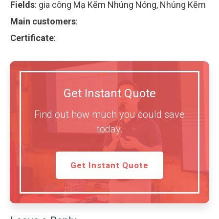
Fields
:
gia công Mạ Kẽm Nhúng Nóng, Nhúng Kẽm
Main customers
:
Certificate
:
Get Instant Quote
Find out how much you could save
today.
Get Instant Quote