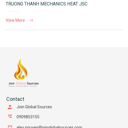
TRUONG THANH MECHANICS HEAT JSC
View More
Contact
Join Global Sources
0909853155
alex.nguyen@joinglobalsources.com