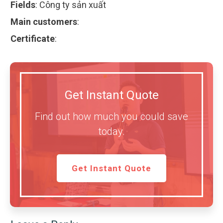
Fields
:
Công ty sản xuất
Main customers
:
Certificate
:
Get Instant Quote
Find out how much you could save
today.
Get Instant Quote