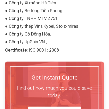
● Công ty Xi măng Hà Tiên
● Công ty Bê tông Tiền Phong
● Công ty TNHH MTV Z751
● Công ty thép Vina Kyoei, Stolz-miras
● Công ty Gỗ Đông Hòa,
● Công ty UpGain VN ,…
Certificate
:
ISO 9001 : 2008
Get Instant Quote
Find out how much you could save
today.