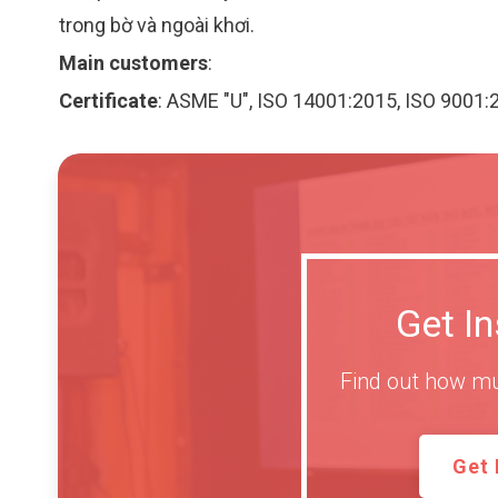
trong bờ và ngoài khơi.
Main customers
:
Certificate
:
ASME "U", ISO 14001:2015, ISO 9001
Get I
Find out how mu
Get 