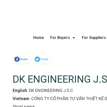
Home
For Buyers
For Suppliers
Share
Tweet
DK ENGINEERING J.S
English
:
DK ENGINEERING J.S.C
Vietnam
:
CÔNG TY CỔ PHẦN TƯ VẤN THIẾT KẾ 
Short name: