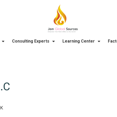
Consulting Experts
Learning Center
Fact
.C
DK