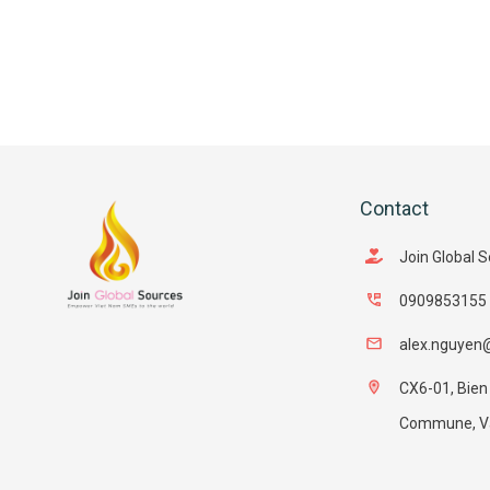
Contact
Join Global 
0909853155
alex.nguyen
CX6-01, Bien
Commune, Van