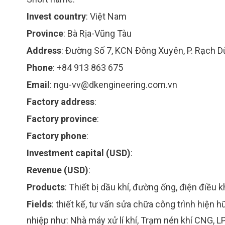
Invest country
:
Việt Nam
Province
:
Bà Rịa-Vũng Tàu
Address
:
Đường Số 7, KCN Đông Xuyên, P. Rạch Dừ
Phone
:
+84 913 863 675
Email
:
ngu-vv@dkengineering.com.vn
Factory address
:
Factory province
:
Factory phone
:
Investment capital (USD)
:
Revenue (USD)
:
Products
:
Thiết bị dầu khí, đường ống, điện điều k
Fields
:
thiết kế, tư vấn sửa chữa công trình hiện 
nhiệp như: Nhà máy xử lí khí, Trạm nén khí CNG, L