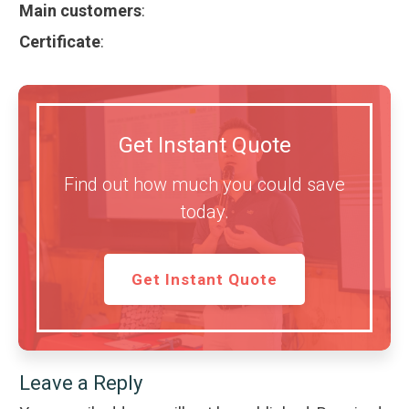
Main customers
:
Certificate
:
Get Instant Quote
Find out how much you could save
today.
Get Instant Quote
Leave a Reply