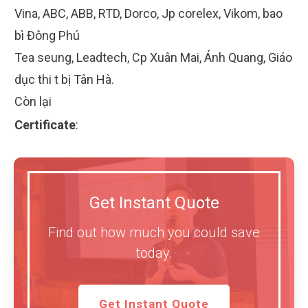
Vina, ABC, ABB, RTD, Dorco, Jp corelex, Vikom, bao
bì Đông Phú
Tea seung, Leadtech, Cp Xuân Mai, Ánh Quang, Giáo
dục thi t bị Tân Hà.
Còn lại
Certificate
:
Get Instant Quote
Find out how much you could save
today.
Get Instant Quote