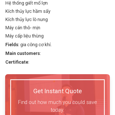
Hệ thống giết mổ lợn
Kích thủy lực hầm sấy
Kích thủy lực lò nung
Máy cán thô- mịn
Máy cấp liệu thùng
Fields
:
gia công cơ khí.
Main customers
:
Certificate
:
Get Instant Quote
Find out how much you could save
today.