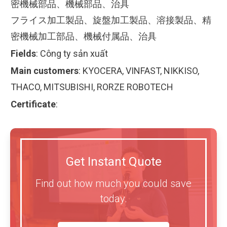
密機械部品、機械部品、治具
フライス加工製品、旋盤加工製品、溶接製品、精
密機械加工部品、機械付属品、治具
Fields
:
Công ty sản xuất
Main customers
:
KYOCERA, VINFAST, NIKKISO,
THACO, MITSUBISHI, RORZE ROBOTECH
Certificate
:
Get Instant Quote
Find out how much you could save
today.