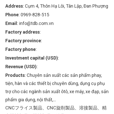
Address
:
Cụm 4, Thôn Hạ Lôi, Tân Lập, Đan Phượng
Phone
:
0969-828-515
Email
:
info@tdb.com.vn
Factory address
:
Factory province
:
Factory phone
:
Investment capital (USD)
:
Revenue (USD)
:
Products
:
Chuyên sản xuất các sản phẩm phay,
tiện, hàn và các thiết bị chuyên dùng, dụng cụ phụ
trợ cho các ngành sản xuất ôtô, xe máy, xe đạp, sản
phẩm gia dụng, nội thất,…
CNCフライス製品、CNC旋削製品、溶接製品、精