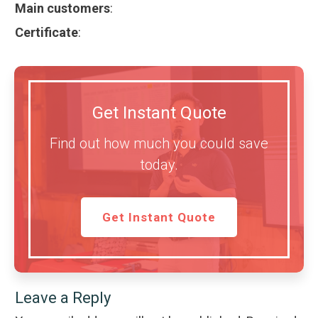
Main customers
:
Certificate
:
Get Instant Quote
Find out how much you could save
today.
Get Instant Quote
Leave a Reply